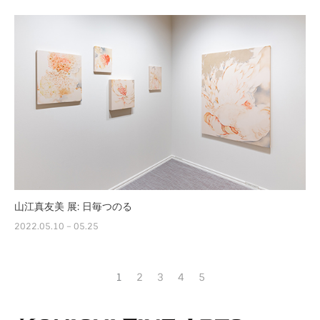
山江真友美 展: 日毎つのる
2022.05.10 – 05.25
1
2
3
4
5