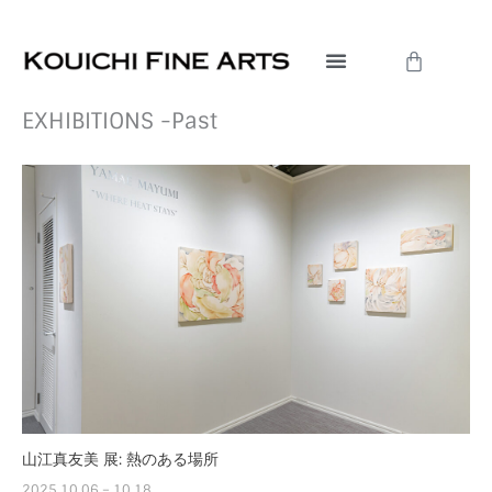
内
容
Cart
を
ス
EXHIBITIONS -Past
キ
ッ
プ
ペ
ペ
ペ
ペ
ペ
ー
ー
ー
ー
ー
ジ
ジ
ジ
ジ
ジ
山江真友美 展: 熱のある場所
2025.10.06 – 10.18