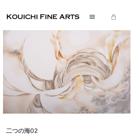
内
容
Cart
を
ス
キ
ッ
プ
二つの海02