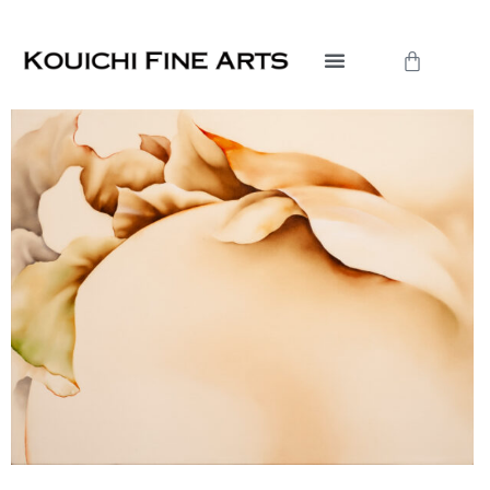
内
容
Cart
を
ス
キ
ッ
プ