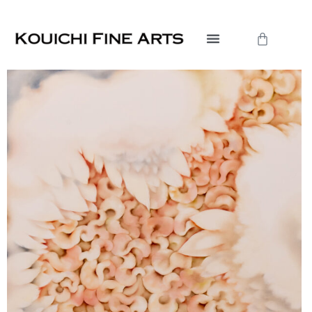
内
容
Cart
を
ス
キ
ッ
プ