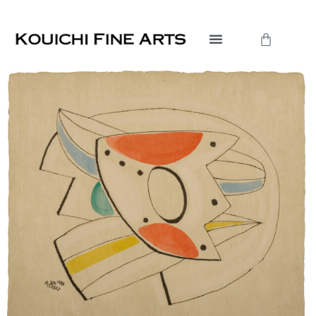
内
容
Cart
を
ス
キ
ッ
プ