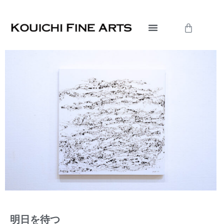
内
容
Cart
を
ス
キ
ッ
プ
明日を待つ