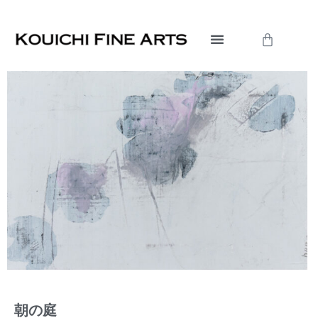
内
容
Cart
を
ス
キ
ッ
プ
朝の庭