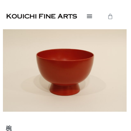
内
容
Cart
を
ス
キ
ッ
プ
椀