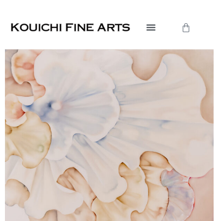
内
容
Cart
を
ス
キ
ッ
プ