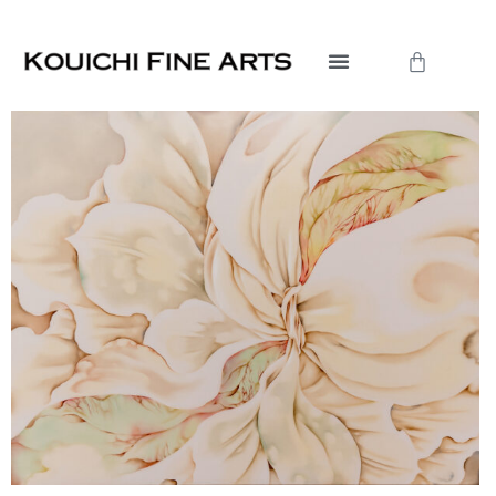
内
容
Cart
を
ス
キ
ッ
プ