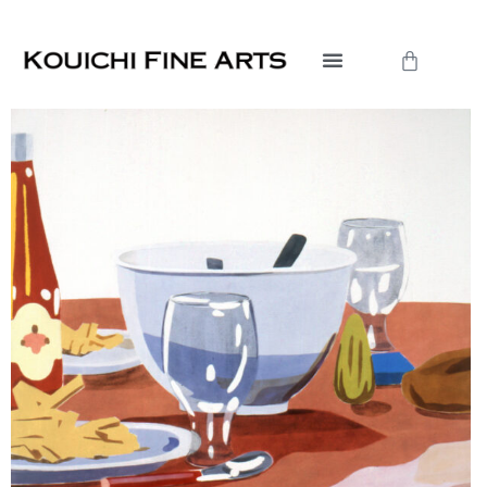
内
容
Cart
を
ス
キ
ッ
プ