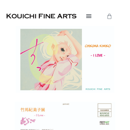
内
容
Cart
を
ス
キ
ッ
プ