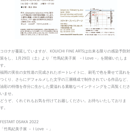
コロナが蔓延していますが、KOUICHI FINE ARTSは出来る限りの感染予防対
策をし、1月29日（土）より
「竹馬紀美子展 - I Love -」を開催いたしま
す。
福岡の実在の女性達の完成されたポートレイトに、刷毛で色を乗せ
て流れを
つくり、さらにデフォルメした文字の三層構成で制作され
ている作品など、
油彩の特徴を存分に生かした愛溢れる素敵なペイ
ンティングをご高覧くださ
いませ。
どうぞ、くれぐれもお気を付けてお越しください。お待ちいたして
おりま
す。
FESTART OSAKA 2022
「竹馬紀美子展 － I Love －」