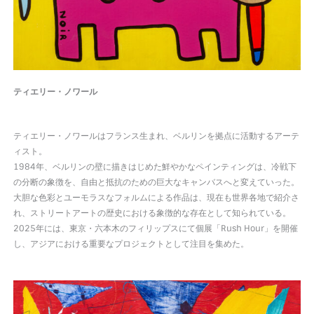
ティエリー・ノワール
ティエリー・ノワールはフランス生まれ、ベルリンを拠点に活動するアーテ
ィスト。
1984年、ベルリンの壁に描きはじめた鮮やかなペインティングは、冷戦下
の分断の象徴を、自由と抵抗のための巨大なキャンバスへと変えていった。
大胆な色彩とユーモラスなフォルムによる作品は、現在も世界各地で紹介さ
れ、ストリートアートの歴史における象徴的な存在として知られている。
2025年には、東京・六本木のフィリップスにて個展「Rush Hour」を開催
し、アジアにおける重要なプロジェクトとして注目を集めた。