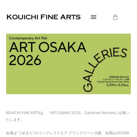
内
容
Cart
を
ス
キ
ッ
プ
KOUICHI FINE ARTSは、「ART OSAKA 2026」Galleries Sectionに出展い
たします。
会場は“うめきた”のコングレスクエア グラングリーン大阪。会期は2026年