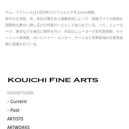
サム・フランシスは1923年カリフォルニア生まれの画家。
鮮やかな色彩、光、余白が響き合う抽象表現によって、戦後アメリカ絵画を
国際的な舞台へ押し広げた作家の一人として知られている。パリ、ニューヨ
ーク、東京などを拠点に制作を行い、作品はニューヨーク近代美術館、ホイ
ットニー美術館、ポンピドゥー・センター、テートなど世界各地の主要美術
館に収蔵されている。
EXHIBITIONS
- Current
- Past
ARTISTS
ARTWORKS