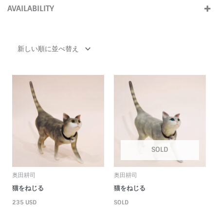
(13)
AVAILABILITY
2010s
(2)
ForSale
(10)
Soldout
(5)
SOLD
奥田耕司
奥田耕司
猫をねじる
猫をねじる
235
USD
SOLD