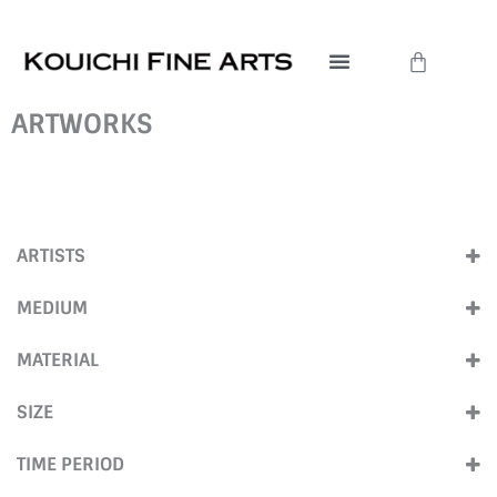
内
容
Cart
を
ス
ARTWORKS
キ
ッ
プ
ARTISTS
奥田 耕司
(15)
MEDIUM
杉尾 信子
(3)
Sculpture
(15)
MATERIAL
アクリル絵具
(14)
SIZE
3D プリント
(15)
Small (Under40cm)
(15)
TIME PERIOD
2020s