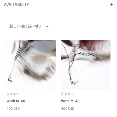
(6)
Large (Over100cm)
(3)
AVAILABILITY
2000s
(5)
ForSale
(12)
1990s
(1)
安東菜々
安東菜々
Work M-44
Work M-43
400
USD
400
USD