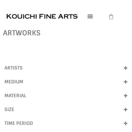
内
容
Cart
を
ス
ARTWORKS
キ
ッ
プ
ARTISTS
安東 菜々
(12)
MEDIUM
Print
(12)
MATERIAL
スクリーンプリント
(12)
SIZE
Small (Under40cm)
(5)
TIME PERIOD
Medium (40cm-100cm)
(4)
2010s