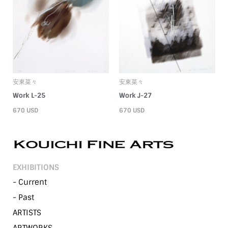
安東菜々
安東菜々
Work L-25
Work J-27
670
USD
670
USD
EXHIBITIONS
- Current
- Past
ARTISTS