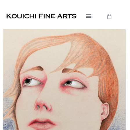
内
容
Cart
を
ス
キ
ッ
プ