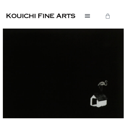
内
容
Cart
を
ス
キ
ッ
プ