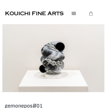
内
容
Cart
を
ス
キ
ッ
プ
gemonepos#01