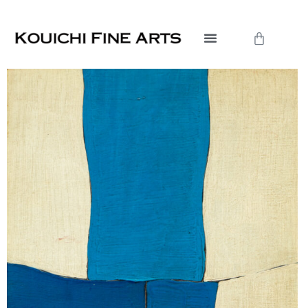
内
容
Cart
を
ス
キ
ッ
プ