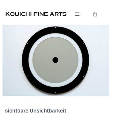
内
容
Cart
を
ス
キ
ッ
プ
sichtbare Unsichtbarkeit