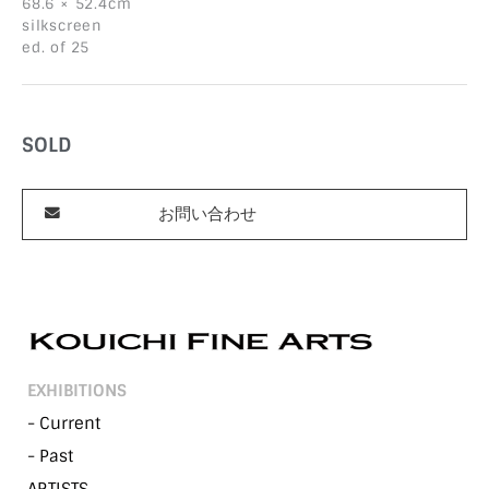
68.6 × 52.4cm
silkscreen
ed. of 25
SOLD
お問い合わせ
EXHIBITIONS
- Current
- Past
ARTISTS