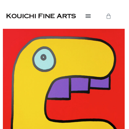
内
容
Cart
を
ス
キ
ッ
プ