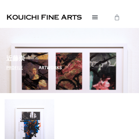
内
容
Cart
を
ス
キ
ッ
プ
近藤崇
PROFILE
ARTWORKS